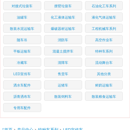
对接式垃圾车
摆臂垃圾车
石油化工车系列
油罐车
化工液体运输车
液化气体运输车
散装水泥运输车
爆破器材运输车
工程机械车系列
随车吊
消防车
高空作业车
平板运输车
混凝土搅拌车
特种车系列
冷藏车
清障车
流动舞台车
LED宣传车
售货车
其他分类
洒水车配件
运猪车
鲜奶运输车
沥青洒布车
散装饲料车
散装粮食运输车
专用车配件
首页
>
产品中心
>
特种车系列
>
LED宣传车