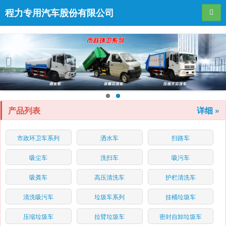
程力专用汽车股份有限公司
导航
Pr
Ne
evi
xt
ou
产品列表
详细 »
s
市政环卫车系列
洒水车
扫路车
吸尘车
洗扫车
吸污车
吸粪车
高压清洗车
护栏清洗车
清洗吸污车
垃圾车系列
挂桶垃圾车
压缩垃圾车
拉臂垃圾车
密封自卸垃圾车