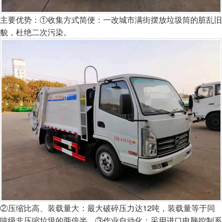
主要优势：
①收集方式简便：一改城市满街摆放垃圾筒的脏乱旧
貌，杜绝二次污染。
②压缩比高、装载量大：最大破碎压力达12吨，装载量等于同
吨级非压缩垃圾的两倍半。
③作业自动化：采用进口电脑控制系