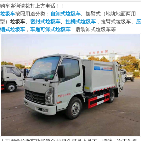
购车咨询请拨打上方电话！！！
垃圾车
按照用途分类：
自卸式垃圾车
、摆臂式（地坑地面两用
型）
垃圾车
、
密封式垃圾车
、
挂桶式垃圾车
，拉臂式垃圾车、
压
缩式垃圾车
，
车厢可卸式垃圾车
，后装卸式垃圾车等
主要用途
垃圾车功能简介:垃圾斗可吊上吊下，摆臂一次工作循