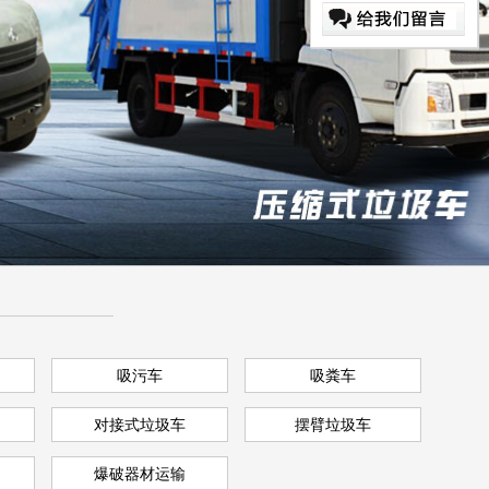
吸污车
吸粪车
对接式垃圾车
摆臂垃圾车
爆破器材运输