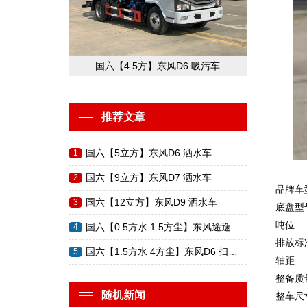
国六【4.5方】东风D6 吸污车
推荐文章
国六【5立方】东风D6 洒水车
1
国六【9立方】东风D7 洒水车
2
品牌车
国六【12立方】东风D9 洒水车
3
底盘型
吨位
国六【0.5方水 1.5方尘】东风途逸…
4
排放标
国六【1.5方水 4方尘】东风D6 扫…
5
轴距
整备质
随机新闻
整车尺