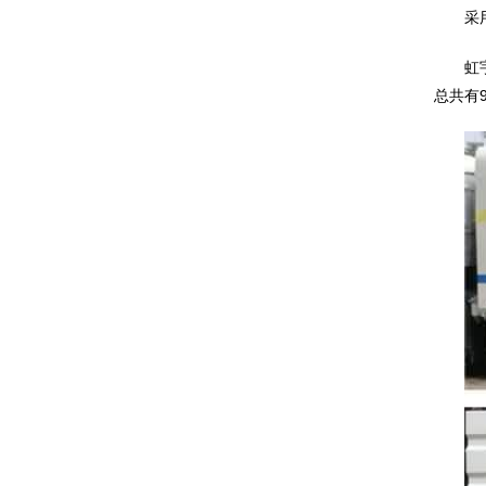
采
虹
总共有