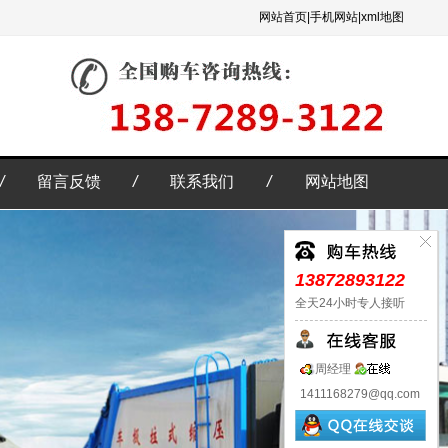
网站首页|
手机网站|
xml地图
/
留言反馈
/
联系我们
/
网站地图
13872893122
全天24小时专人接听
周经理
1411168279@qq.com