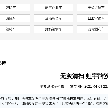
车
车
车
消防车
高空作业车
平板运输车
清障车
流动舞台车
LED宣传车
运猪车
鲜奶运输车
沥青洒布车
支持
无灰清扫 虹宇牌
作者:洒水车价格
发布时间:2021-04-03 22:
导读：程力集团洗扫车发布的无灰清扫 虹宇牌洗扫车测评为本站原创。近
到人们的生活，如何改变这一现状成为当下比较头疼的一个问题。治理雾