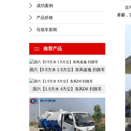
成功案例
近
雾霾，
产品价格
垃圾车新闻
推荐产品
国六【0.5方水 1.5方尘】东风途逸 扫路车
国六【1.5方水 4方尘】东风D6 扫路车