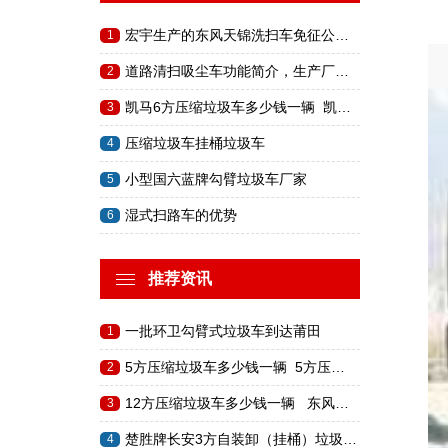
宏宇生产的东风天锦洗扫车免征公…
1
道路清扫吸尘车功能简介，生产厂…
2
凯马6方压缩垃圾车多少钱一辆 凯…
3
压缩垃圾车挂桶垃圾车
4
小型国六蓝牌勾臂垃圾车厂家
5
湿式扫路车的优势
6
推荐资讯
一批环卫勾臂式垃圾车到达莆田
1
5方压缩垃圾车多少钱一辆 5方压…
2
12方压缩垃圾车多少钱一辆 东风…
3
楚胜牌长安3方自装卸（挂桶）垃圾…
4