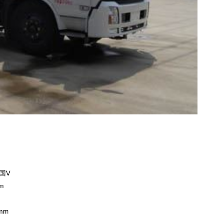
5国V
mm
0mm