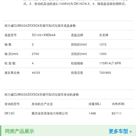
式。3、发动机及油耗值(L/100Km)为:DK15C/6.5。4、随底盘选装轮辋样式。
程力威CLW5030ZXXSC6车厢可卸式垃圾车底盘参数
底盘型号
SC1031XND64A
底盘品牌
长安牌
轴 数
2
前轮距(mm)
1372
轴 距(mm)
2700
后轮距(mm)
1300
轮 胎 数:
4
轮胎规格
175R14LT 8PR
接近离去角
40/25
前悬后悬
720/900
程力威CLW5030ZXXSC6车厢可卸式垃圾车发动机参数
发动机型号
发动机生产企业
排量(ML)
功率(KW)
DK15C
重庆渝安淮海动力有限公司
1498
82/111
同类产品展示
更多车型 »