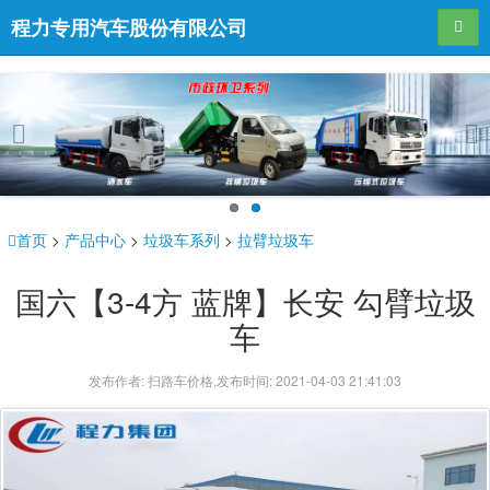
程力专用汽车股份有限公司
导航
Pr
Ne
evi
xt
ou
首页
>
产品中心
>
垃圾车系列
>
拉臂垃圾车
s
国六【3-4方 蓝牌】长安 勾臂垃圾
车
发布作者: 扫路车价格,发布时间: 2021-04-03 21:41:03