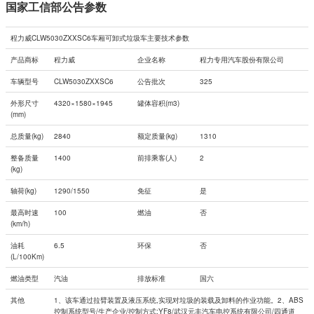
国家工信部公告参数
程力威CLW5030ZXXSC6车厢可卸式垃圾车主要技术参数
产品商标
程力威
企业名称
程力专用汽车股份有限公司
车辆型号
CLW5030ZXXSC6
公告批次
325
外形尺寸
4320×1580×1945
罐体容积(m3)
(mm)
总质量(kg)
2840
额定质量(kg)
1310
整备质量
1400
前排乘客(人)
2
(kg)
轴荷(kg)
1290/1550
免征
是
最高时速
100
燃油
否
(km/h)
油耗
6.5
环保
否
(L/100Km)
燃油类型
汽油
排放标准
国六
其他
1、该车通过拉臂装置及液压系统,实现对垃圾的装载及卸料的作业功能。2、ABS
控制系统型号/生产企业/控制方式:YF8/武汉元丰汽车电控系统有限公司/四通道